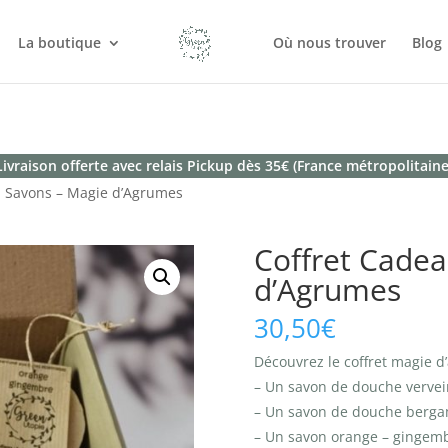
La boutique
Où nous trouver
Blog
Livraison offerte avec relais Pickup dès 35€ (France métropolitaine
u Savons – Magie d’Agrumes
Coffret Cadea
d’Agrumes
30,50
€
Découvrez le coffret magie d’
– Un savon de douche vervein
– Un savon de douche bergam
– Un savon orange – gingemb