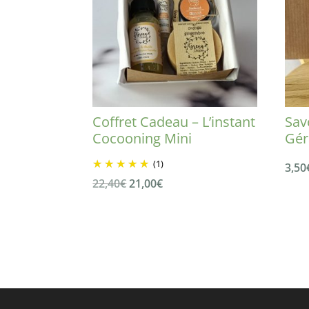
Coffret Cadeau – L’instant
Sav
Cocooning Mini
Gér
(1)
3,50
Le
Le
22,40
€
21,00
€
prix
prix
initial
actuel
était :
est :
22,40€.
21,00€.