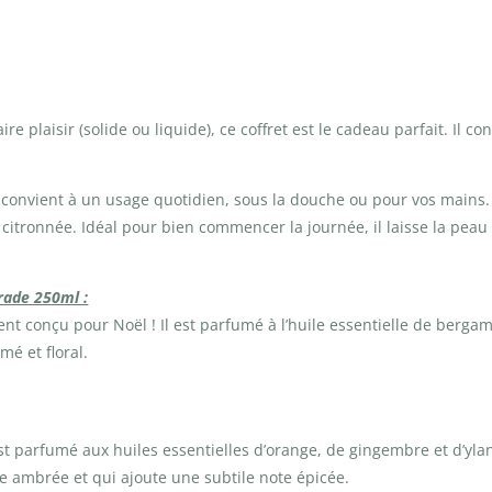
ire plaisir (solide ou liquide), ce coffret est le cadeau parfait. Il 
t convient à un usage quotidien, sous la douche ou pour vos mains. F
ne citronnée. Idéal pour bien commencer la journée, il laisse la pe
rade 250ml :
nt conçu pour Noël ! Il est parfumé à l’huile essentielle de bergam
é et floral.
l est parfumé aux huiles essentielles d’orange, de gingembre et d’yl
te ambrée et qui ajoute une subtile note épicée.