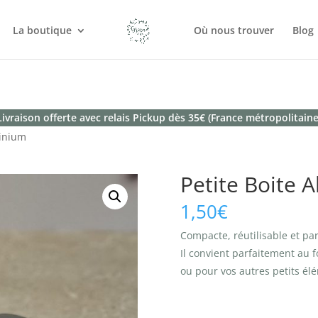
La boutique
Où nous trouver
Blog
Livraison offerte avec relais Pickup dès 35€ (France métropolitaine
minium
Petite Boite 
1,50
€
Compacte, réutilisable et pa
Il convient parfaitement au f
ou pour vos autres petits él