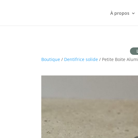
À propos
Boutique
/
Dentifrice solide
/ Petite Boite Alu