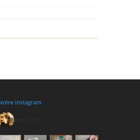
Notre instagram
greenutopie