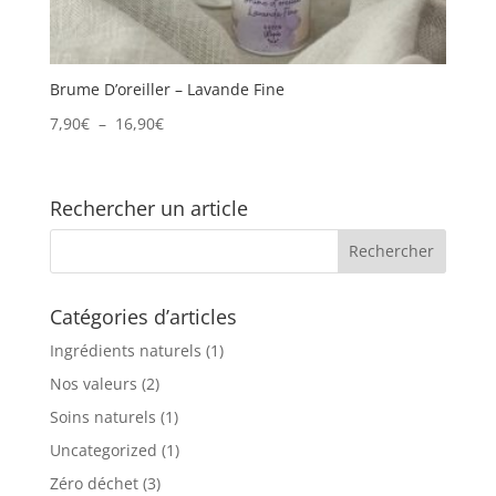
Brume D’oreiller – Lavande Fine
Plage
7,90
€
–
16,90
€
de
prix :
7,90€
Rechercher un article
à
16,90€
Catégories d’articles
Ingrédients naturels
(1)
Nos valeurs
(2)
Soins naturels
(1)
Uncategorized
(1)
Zéro déchet
(3)