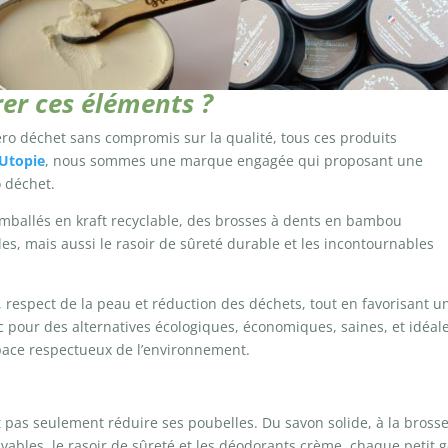
rer ces éléments ?
éro déchet sans compromis sur la qualité, tous ces produits
Utopie
, nous sommes une marque engagée qui proposant une
o déchet.
emballés en kraft recyclable, des brosses à dents en bambou
les, mais aussi le rasoir de sûreté durable et les incontournables
, respect de la peau et réduction des déchets, tout en favorisant u
pour des alternatives écologiques, économiques, saines, et idéal
pace respectueux de l’environnement.
t pas seulement réduire ses poubelles. Du savon solide, à la brosse
ables, le rasoir de sûreté et les déodorants crème, chaque petit 