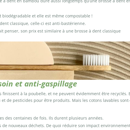
sse à dent en bambou dure aussi longtemps qu’une brosse à dent e
 biodégradable et elle est même compostable !
ent classique, celle-ci est anti-bastérienne.
it penser, son prix est similaire à une brosse à dent classique
soin et anti-gaspillage
 finissent à la poubelle, et ne peuvent évidemment être recyclés. 
et de pesticides pour être produits. Mais les cotons lavables sont-
bles des centaines de fois. Ils durent plusieurs années.
a pas de nouveaux déchets. De quoi réduire son impact environnement