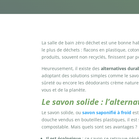
La salle de bain zéro déchet est une bonne hab
le plus de déchets : flacons en plastique, cot
produits, souvent non recyclés, finissent par 
Heureusement, il existe des
alternatives dura
adoptant des solutions simples comme le savon 
sûreté ou encore les déodorants crème nature
vous et de la planète.
Le savon solide : l’altern
Le savon solide, ou
savon saponifié à froid
est
douche vendus en bouteilles plastiques, il es
compostable. Mais quels sont ses avantages ?
Il est écologique
: ce savon se retrouve géné