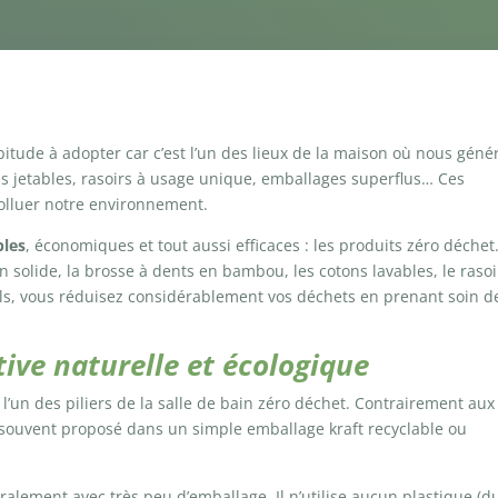
itude à adopter car c’est l’un des lieux de la maison où nous géné
ons jetables, rasoirs à usage unique, emballages superflus… Ces
polluer notre environnement.
bles
, économiques et tout aussi efficaces : les produits zéro déchet
solide, la brosse à dents en bambou, les cotons lavables, le rasoi
ls, vous réduisez considérablement vos déchets en prenant soin d
ative naturelle et écologique
 l’un des piliers de la salle de bain zéro déchet. Contrairement aux
t souvent proposé dans un simple emballage kraft recyclable ou
ralement avec très peu d’emballage. Il n’utilise aucun plastique (d