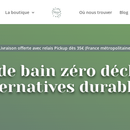
La boutique
Où nous trouver
Blog
Livraison offerte avec relais Pickup dès 35€ (France métropolitaine
de bain zéro déc
ternatives durabl