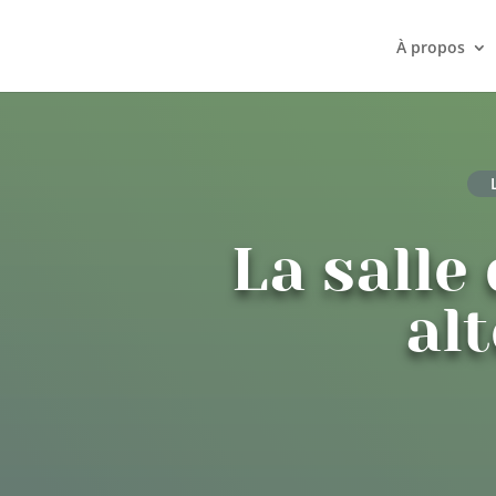
À propos
La salle 
al