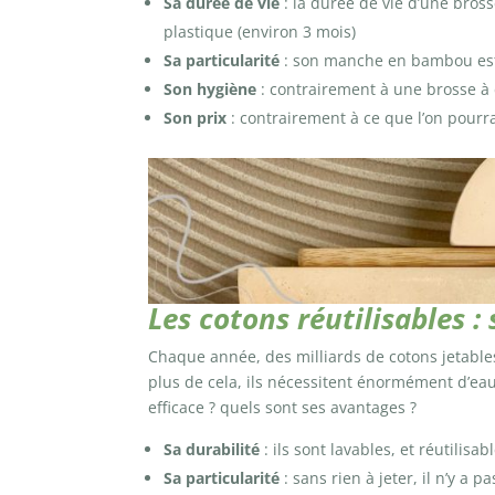
Sa durée de vie
: la durée de vie d’une bro
plastique (environ 3 mois)
Sa particularité
: son manche en bambou est
Son hygiène
: contrairement à une brosse à d
Son prix
: contrairement à ce que l’on pourra
Les cotons réutilisables : 
Chaque année, des milliards de cotons jetables
plus de cela, ils nécessitent énormément d’eau 
efficace ? quels sont ses avantages ?
Sa durabilité
: ils sont lavables, et réutilisa
Sa particularité
: sans rien à jeter, il n’y 