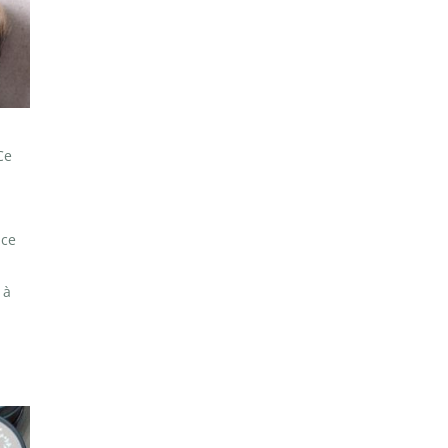
Ce
uce
 à