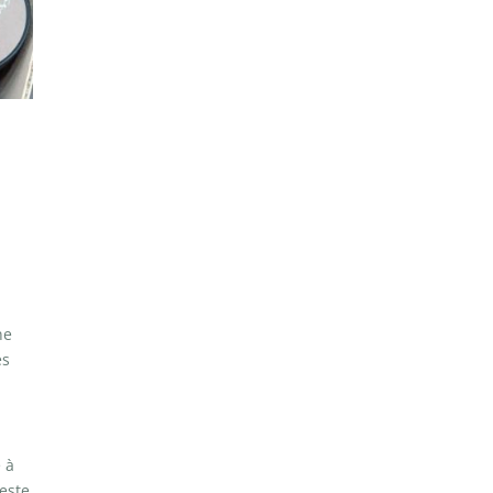
ne
es
 à
geste