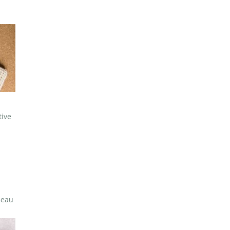
tive
 peau