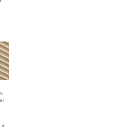
n
En
ils
al.