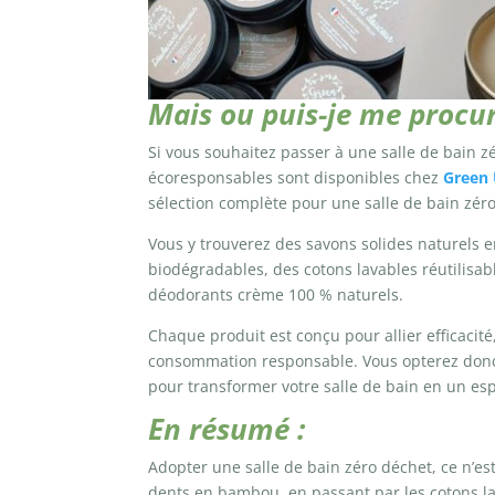
Mais ou puis-je me procu
Si vous souhaitez passer à une salle de bain z
écoresponsables sont disponibles chez
Green 
sélection complète pour une salle de bain zér
Vous y trouverez des savons solides naturels 
biodégradables, des cotons lavables réutilisab
déodorants crème 100 % naturels.
Chaque produit est conçu pour allier efficacité
consommation responsable. Vous opterez donc 
pour transformer votre salle de bain en un es
En résumé :
Adopter une salle de bain zéro déchet, ce n’es
dents en bambou, en passant par les cotons lav